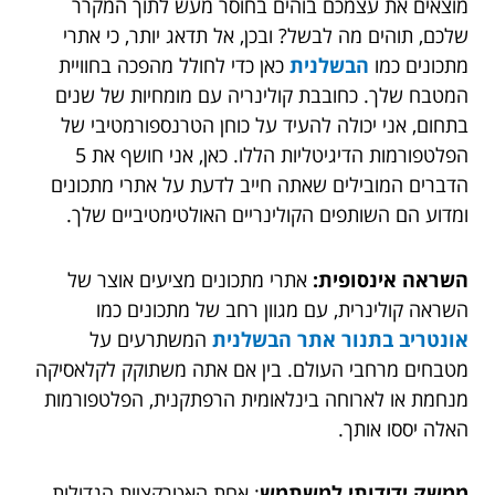
מוצאים את עצמכם בוהים בחוסר מעש לתוך המקרר
שלכם, תוהים מה לבשל? ובכן, אל תדאג יותר, כי אתרי
מתכונים כמו
הבשלנית
כאן כדי לחולל מהפכה בחוויית
המטבח שלך. כחובבת קולינריה עם מומחיות של שנים
בתחום, אני יכולה להעיד על כוחן הטרנספורמטיבי של
הפלטפורמות הדיגיטליות הללו. כאן, אני חושף את 5
הדברים המובילים שאתה חייב לדעת על אתרי מתכונים
ומדוע הם השותפים הקולינריים האולטימטיביים שלך.
השראה אינסופית:
אתרי מתכונים מציעים אוצר של
השראה קולינרית, עם מגוון רחב של מתכונים כמו
אונטריב בתנור אתר הבשלנית
המשתרעים על
מטבחים מרחבי העולם. בין אם אתה משתוקק לקלאסיקה
מנחמת או לארוחה בינלאומית הרפתקנית, הפלטפורמות
האלה יססו אותך.
ממשק ידידותי למשתמש
: אחת האטרקציות הגדולות