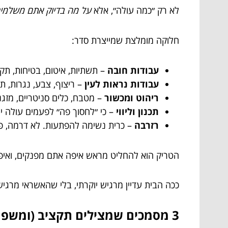
לא רק ״כמה עולה״, אלא
על מה בדיוק אתם משלמי
חלוקה מומלצת שמייצרת סדר:
עבודות חובה
– תשתיות, איטום, בטיחות, תקנ
עבודות נראות לעין
– ריצוף, צבע, נגרות, ת
ריהוט ומכשור
– מטבח, כלים סניטריים, מזגנ
תכנון וליווי
– כי ״לחסוך פה״ לפעמים עולה יו
רזרבה
– כרית נשימה להפתעות. לא דרמה, פש
הטריק הוא להחליט מראש איפה אתם מפנקים, ואיפ
ככה הבית עדיין מרגיש יוקרתי, בלי שהאשראי מרגי
3 מסמכים שמצילים תקציב (ומשפחה)